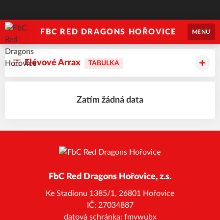
FBC RED DRAGONS HOŘOVICE
MENU
Elévové Arrax
TABULKA
Zatím žádná data
FbC Red Dragons Hořovice, z.s.
Ke Stadionu 1385/1, 26801 Hořovice
IČ: 27034887
datová schránka: fmvwubx